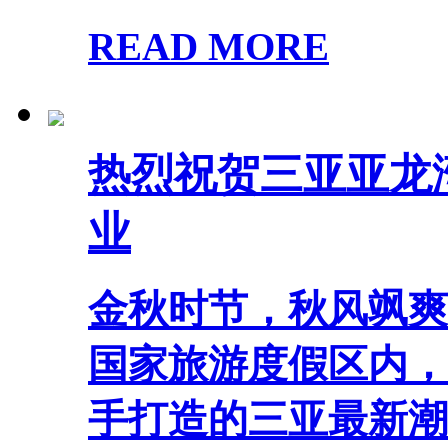
READ MORE
热烈祝贺三亚亚龙
业
金秋时节，秋风飒爽
国家旅游度假区内，
手打造的三亚最新潮