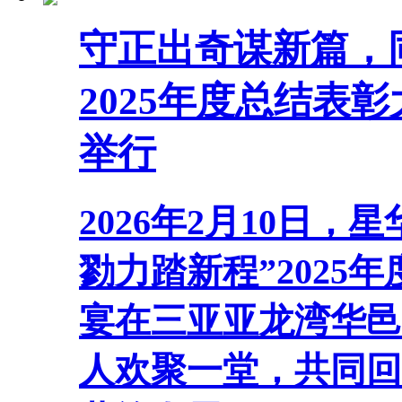
守正出奇谋新篇，同
2025年度总结表彰
举行
2026年2月10日
勠力踏新程”2025
宴在三亚亚龙湾华邑
人欢聚一堂，共同回