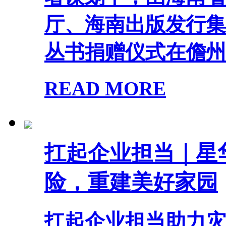
厅、海南出版发行集
丛书捐赠仪式在儋州海
READ MORE
扛起企业担当｜星
险，重建美好家园
扛起企业担当助力灾