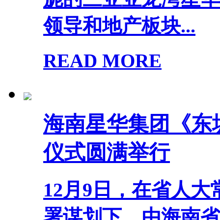
领导和地产板块...
READ MORE
海南星华集团《东
仪式圆满举行
12月9日，在省人
署谋划下，由海南省