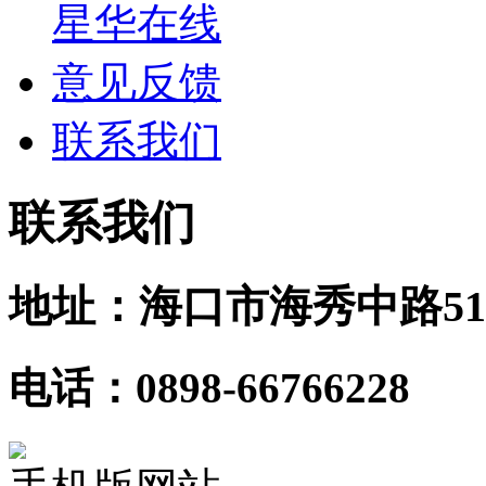
星华在线
意见反馈
联系我们
联系我们
地址：海口市海秀中路51
电话：0898-66766228