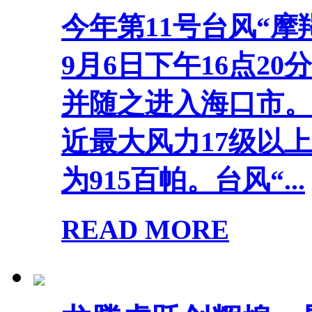
今年第11号台风“
9月6日下午16点2
并随之进入海口市。
近最大风力17级以上
为915百帕。台风“...
READ MORE