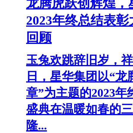
龙腾虎跃创辉煌，星
2023年终总结表彰
回顾
玉兔欢跳辞旧岁，祥龙
日，星华集团以“龙
章”为主题的2023
盛典在温暖如春的三
隆...