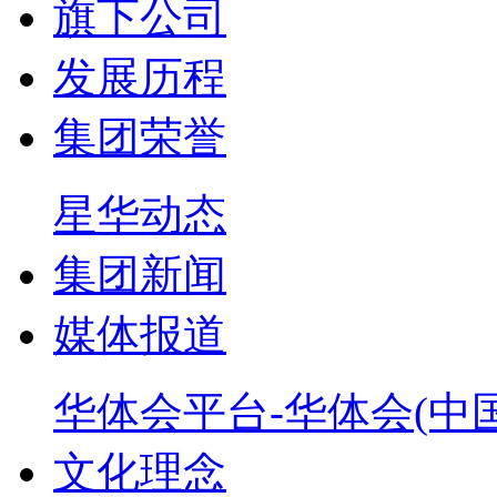
旗下公司
发展历程
集团荣誉
星华动态
集团新闻
媒体报道
华体会平台-华体会(中国
文化理念