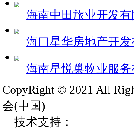
海南中田旅业开发有
海口星华房地产开发
海南星悦巢物业服务
CopyRight © 2021 All
会(中国)
技术支持：