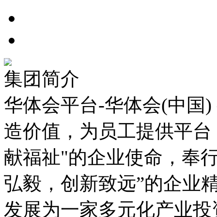
集团简介
华体会平台-华体会(中国)
造价值，为员工提供平台
献福祉"的企业使命，奉
弘毅，创新致远”的企业
发展为一家多元化产业投