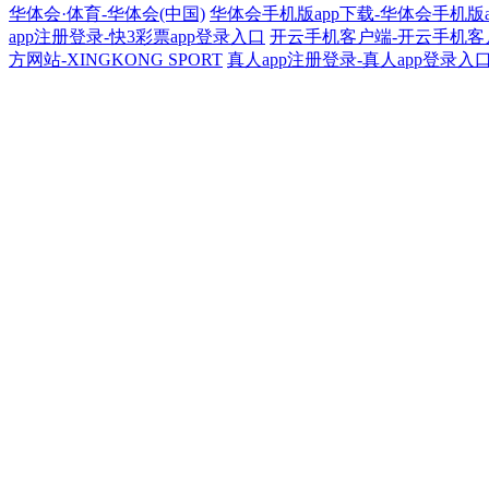
华体会·体育-华体会(中国)
华体会手机版app下载-华体会手机版a
app注册登录-快3彩票app登录入口
开云手机客户端-开云手机客户
方网站-XINGKONG SPORT
真人app注册登录-真人app登录入