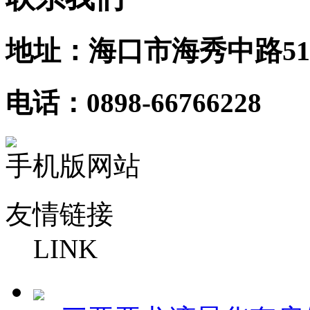
地址：海口市海秀中路51
电话：0898-66766228
手机版网站
友情链接
LINK