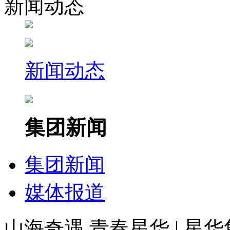
新闻动态
新闻动态
集团新闻
集团新闻
媒体报道
山海奇遇 青春星华 | 星华