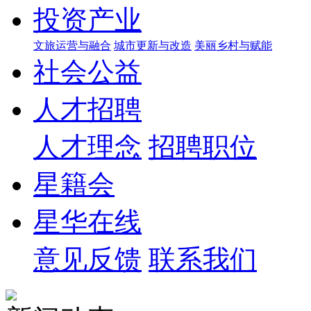
投资产业
文旅运营与融合
城市更新与改造
美丽乡村与赋能
社会公益
人才招聘
人才理念
招聘职位
星籍会
星华在线
意见反馈
联系我们