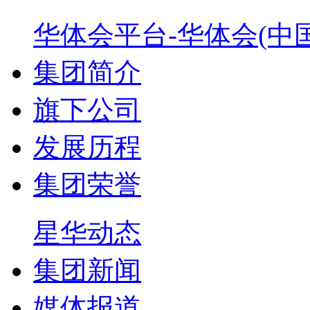
华体会平台-华体会(中国
集团简介
旗下公司
发展历程
集团荣誉
星华动态
集团新闻
媒体报道